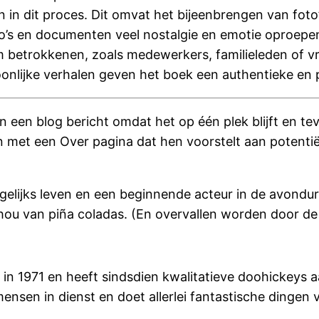
n in dit proces. Dit omvat het bijeenbrengen van foto’
to’s en documenten veel nostalgie en emotie oproep
om betrokkenen, zoals medewerkers, familieleden of v
nlijke verhalen geven het boek een authentieke en p
 een blog bericht omdat het op één plek blijft en tevo
et een Over pagina dat hen voorstelt aan potentiële 
gelijks leven en een beginnende acteur in de avonduren,
ou van piña coladas. (En overvallen worden door de
 1971 en heeft sindsdien kwalitatieve doohickeys aa
nsen in dienst en doet allerlei fantastische dingen