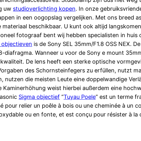
ig uw
studioverlichting kopen
. In onze gebruiksvrien
happen in een oogopslag vergelijken. Met ons breed a
te materiaal beschikbaar. U kunt ook altijd langskom
oneel fotograaf bent wij hebben specialisten in huis 
 objectieven
is de Sony SEL 35mm/F1.8 OSS NEX. De 
.8-diafragma. Wanneer u voor de Sony e mount 35mm 1
 u kwaliteit. De lens heeft een sterke optische vormg
 Vorgaben des Schornsteinfegers zu erfüllen, nutzt
 nutzen die meisten Leute eine doppelwandige Verl
ge Kaminerhöhung weist hierbei außerdem eine ho
asonic
Sigma
objectief
“
Tuyau Poele
” est un terme fr
ilisé pour relier un poêle à bois ou une cheminée à un
xydable ou en fonte, et est conçu pour résister à la c