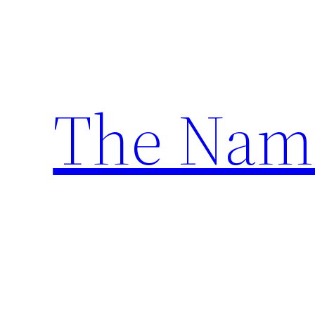
Ga
naar
de
inhoud
The Nam