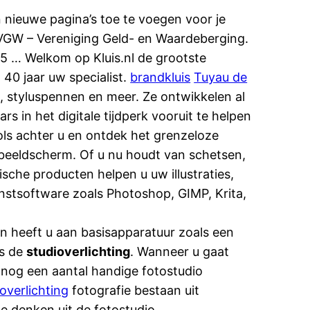
nieuwe pagina’s toe te voegen voor je
 VGW – Vereniging Geld- en Waardeberging.
85 … Welkom op Kluis.nl de grootste
40 jaar uw specialist.
brandkluis
Tuyau de
s, styluspennen en meer. Ze ontwikkelen al
s in het digitale tijdperk vooruit te helpen
ols achter u en ontdek het grenzeloze
beeldscherm. Of u nu houdt van schetsen,
che producten helpen u uw illustraties,
kunstsoftware zoals Photoshop, GIMP, Krita,
an heeft u aan basisapparatuur zoals een
is de
studioverlichting
. Wanneer u gaat
 nog een aantal handige fotostudio
overlichting
fotografie bestaan uit
te denken uit de fotostudio.