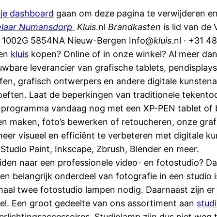
r
je dashboard
gaan om deze pagina te verwijderen en 
laar
Numansdorp
Kluis
.nl
Brandkasten
is lid van de
 1002G 5854NA Nieuw-Bergen Info@
kluis
.nl · +31 4
een
kluis
kopen? Online of in onze winkel? Al meer dan 
uwbare leverancier van grafische tablets, pendisplay
fen, grafisch ontwerpers en andere digitale kunstenaar
hoeften. Laat de beperkingen van traditionele tekento
ekenprogramma vandaag nog met een XP-PEN tablet of 
n maken, foto’s bewerken of retoucheren, onze grafis
eer visueel en efficiënt te verbeteren met digitale 
ip Studio Paint, Inkscape, Zbrush, Blender en meer.
reiden naar een professionele video- en fotostudio? D
n belangrijk onderdeel van fotografie in een studio 
maal twee fotostudio lampen nodig. Daarnaast zijn er
el. Een groot gedeelte van ons assortiment aan
studi
verlichtingsaccessoires. Studiolamp zijn dus niet weg 