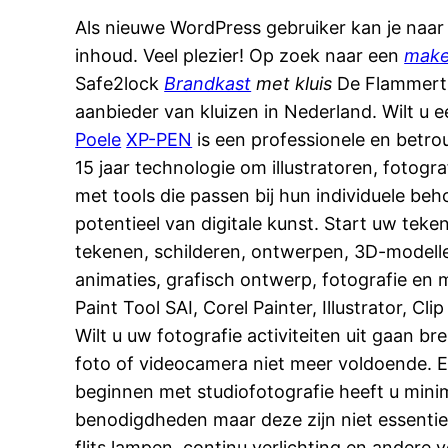
Als nieuwe WordPress gebruiker kan je naa
inhoud. Veel plezier! Op zoek naar een
make
Safe2lock
Brandkast
met kluis
De Flammert
aanbieder van kluizen in Nederland. Wilt u 
Poele
XP-PEN
is een professionele en betro
15 jaar technologie om illustratoren, fotogra
met tools die passen bij hun individuele be
potentieel van digitale kunst. Start uw t
tekenen, schilderen, ontwerpen, 3D-modelle
animaties, grafisch ontwerp, fotografie en m
Paint Tool SAI, Corel Painter, Illustrator, Cl
Wilt u uw fotografie activiteiten uit gaan b
foto of videocamera niet meer voldoende. Ee
beginnen met studiofotografie heeft u mini
benodigdheden maar deze zijn niet essentie
flits lampen, continu verlichting en andere 